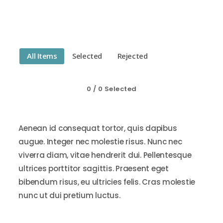
All Items
Selected
Rejected
0
/
0
Selected
Aenean id consequat tortor, quis dapibus
augue. Integer nec molestie risus. Nunc nec
viverra diam, vitae hendrerit dui. Pellentesque
ultrices porttitor sagittis. Praesent eget
bibendum risus, eu ultricies felis. Cras molestie
nunc ut dui pretium luctus.